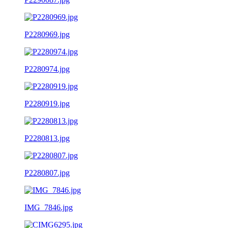
P2280969.jpg
P2280974.jpg
P2280919.jpg
P2280813.jpg
P2280807.jpg
IMG_7846.jpg