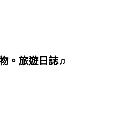
曼達購物。旅遊日誌♫