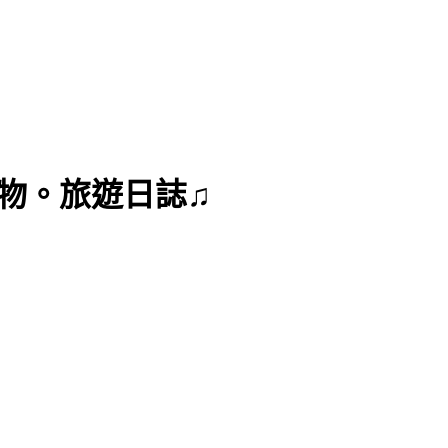
曼達購物。旅遊日誌♫