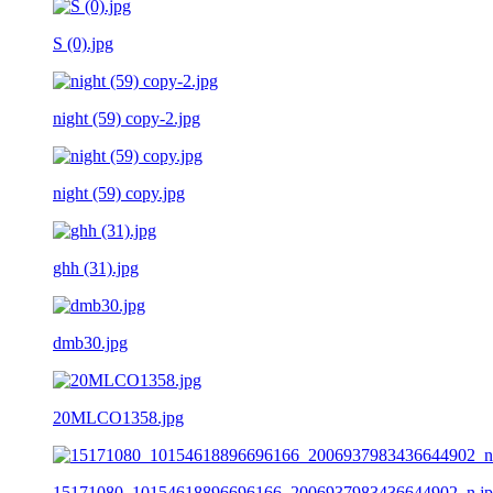
S (0).jpg
night (59) copy-2.jpg
night (59) copy.jpg
ghh (31).jpg
dmb30.jpg
20MLCO1358.jpg
15171080_10154618896696166_2006937983436644902_n.j