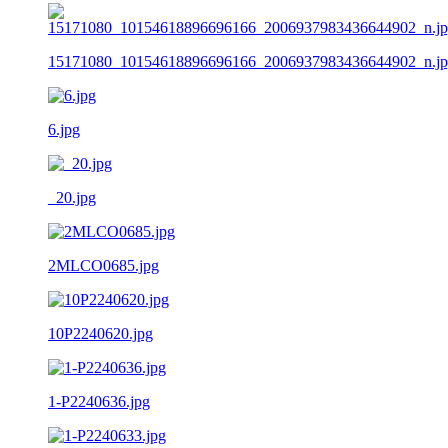
15171080_10154618896696166_2006937983436644902_n.j
6.jpg
_20.jpg
2MLCO0685.jpg
10P2240620.jpg
1-P2240636.jpg