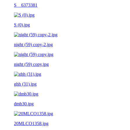
S__6373381
S (0).jpg
night (59) copy-2.jpg
night (59) copy.jpg
ghh (31).jpg
dmb30.jpg
20MLCO1358.jpg