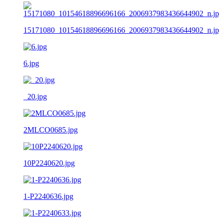
15171080_10154618896696166_2006937983436644902_n.j
6.jpg
_20.jpg
2MLCO0685.jpg
10P2240620.jpg
1-P2240636.jpg