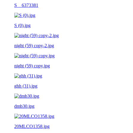
S__6373381
S (0).jpg
night (59) copy-2.jpg
night (59) copy.jpg
ghh (31).jpg
dmb30.jpg
20MLCO1358.jpg