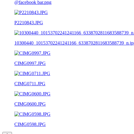
@facebook bar.png
P2210843.JPG
10300440_10153702241241166_6338702811683588739_n.jp
CIMG0997.JPG
CIMG0711.JPG
CIMG0600.JPG
CIMG0598.JPG