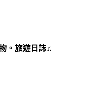
曼達購物。旅遊日誌♫