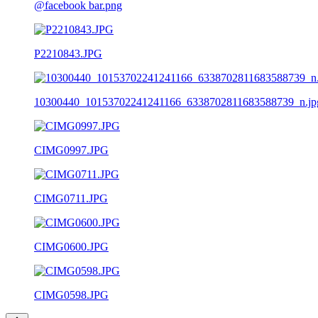
@facebook bar.png
P2210843.JPG
10300440_10153702241241166_6338702811683588739_n.jp
CIMG0997.JPG
CIMG0711.JPG
CIMG0600.JPG
CIMG0598.JPG