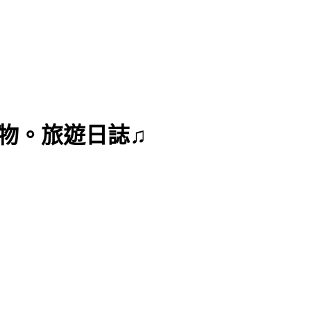
曼達購物。旅遊日誌♫