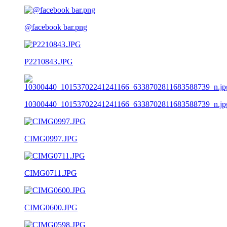
@facebook bar.png
P2210843.JPG
10300440_10153702241241166_6338702811683588739_n.jp
CIMG0997.JPG
CIMG0711.JPG
CIMG0600.JPG