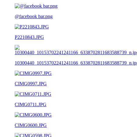
@facebook bar.png
P2210843.JPG
10300440_10153702241241166_6338702811683588739_n.jp
CIMG0997.JPG
CIMG0711.JPG
CIMG0600.JPG