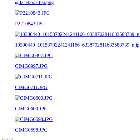
@facebook bar.png
P2210843.JPG
10300440_10153702241241166_6338702811683588739_n.jp
CIMG0997.JPG
CIMG0711.JPG
CIMG0600.JPG
CIMG0598.JPG