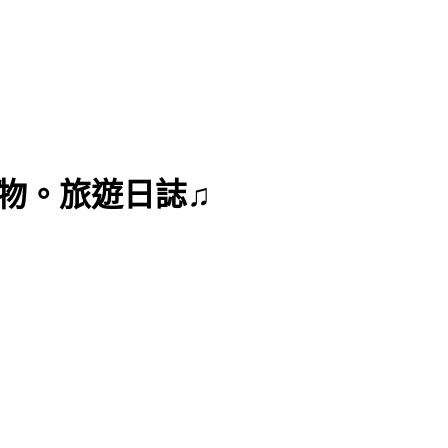
曼達購物。旅遊日誌♫