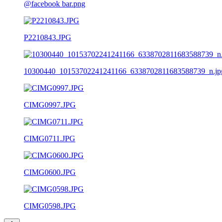
@facebook bar.png
P2210843.JPG
10300440_10153702241241166_6338702811683588739_n.jp
CIMG0997.JPG
CIMG0711.JPG
CIMG0600.JPG
CIMG0598.JPG