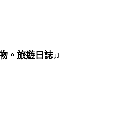
曼達購物。旅遊日誌♫