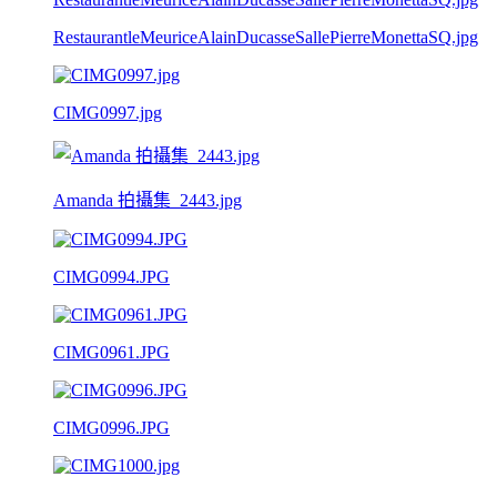
RestaurantleMeuriceAlainDucasseSallePierreMonettaSQ.jpg
CIMG0997.jpg
Amanda 拍攝集_2443.jpg
CIMG0994.JPG
CIMG0961.JPG
CIMG0996.JPG