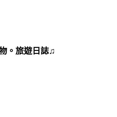
曼達購物。旅遊日誌♫