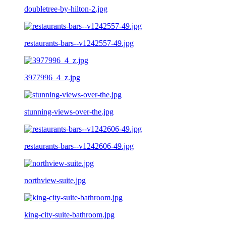
doubletree-by-hilton-2.jpg
restaurants-bars--v1242557-49.jpg
3977996_4_z.jpg
stunning-views-over-the.jpg
restaurants-bars--v1242606-49.jpg
northview-suite.jpg
king-city-suite-bathroom.jpg