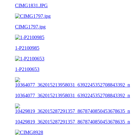
CIMG1831.JPG
CIMG1797.jpg
1-P2100985
1-P2100653
10364077_362015213958031_6392245352708843392_n
10429819_362015287291357_8678740850453678635_n